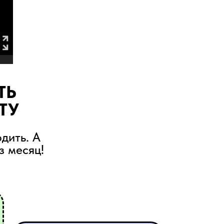
ТЬ
ТУ
дить. А
з месяц!