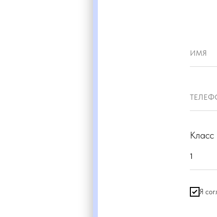
Класс
Я сог