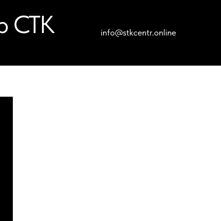
р СТК
info@stkcentr.online