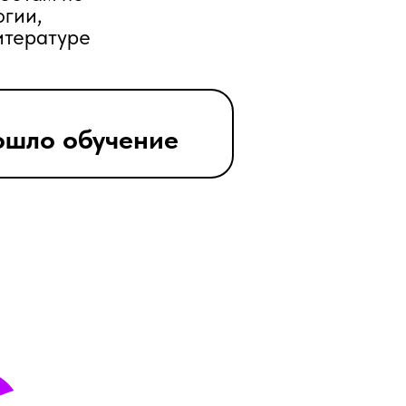
огии,
итературе
дошло обучение