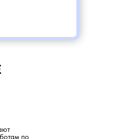
Е
ают
аботам по